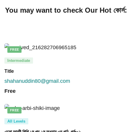
You may want to check Our Hot কোর্স:
FREE
Intermediate
Title
shahanuddin80@gmail.com
Free
FREE
All Levels
এসো আরবী শিখি ১ম খন্ড ১ম অধ্যায় ৩য় পাঠ, পর্বঃ০২