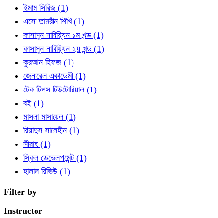
ইমাম সিরিজ
(1)
এসো তামরীন শিখি
(1)
কাসাসুন নাবিয়্যিন ১ম খন্ড
(1)
কাসাসুন নাবিয়্যিন ২য় খন্ড
(1)
কুরআন হিফজ
(1)
জেনারেল একাডেমী
(1)
টেক টিপস টিউটোরিয়াল
(1)
বই
(1)
মাসলা মাসায়েল
(1)
রিয়াদুস সালেহীন
(1)
সীরাহ
(1)
স্কিল ডেভেলপমেন্ট
(1)
হালাল রিভিউ
(1)
Filter by
Instructor