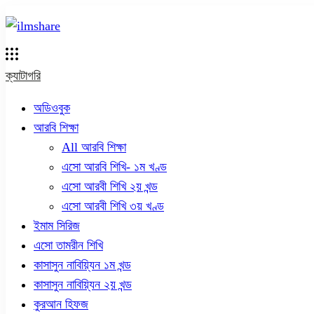
ক্যাটাগরি
অডিওবুক
আরবি শিক্ষা
All আরবি শিক্ষা
এসো আরবি শিখি- ১ম খণ্ড
এসো আরবী শিখি ২য় খন্ড
এসো আরবী শিখি ৩য় খণ্ড
ইমাম সিরিজ
এসো তামরীন শিখি
কাসাসুন নাবিয়্যিন ১ম খন্ড
কাসাসুন নাবিয়্যিন ২য় খন্ড
কুরআন হিফজ