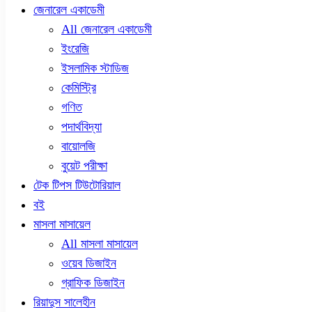
জেনারেল একাডেমী
All জেনারেল একাডেমী
ইংরেজি
ইসলামিক স্টাডিজ
কেমিস্ট্রি
গণিত
পদার্থবিদ্যা
বায়োলজি
বুয়েট পরীক্ষা
টেক টিপস টিউটোরিয়াল
বই
মাসলা মাসায়েল
All মাসলা মাসায়েল
ওয়েব ডিজাইন
গ্রাফিক ডিজাইন
রিয়াদুস সালেহীন