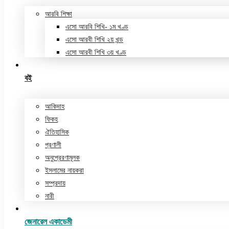
আরবি শিক্ষা
এসো আরবি শিখি- ১ম খণ্ড
এসো আরবী শিখি ২য় খন্ড
এসো আরবী শিখি ৩য় খণ্ড
বই
আকিদাহ
ফিকহ
ঐতিহাসিক
প্রণালী
অনুপ্রেরণামূলক
ইসলামের নায়করা
সম্প্রদায়
নারী
জেনারেল একাডেমী