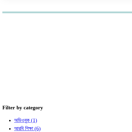
হোম
কোর্স
জেনারেল একাডেমী
বুয়েট পরীক্ষা
বুয়েট পরীক্ষা কোর্স
Filter by category
অডিওবুক
(1)
আরবি শিক্ষা
(6)