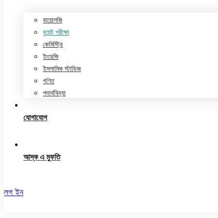
বায়োলজি
বুয়েট পরীক্ষা
কেমিস্ট্রি
ইংরেজি
ইসলামিক স্টাডিজ
গণিত
পদার্থবিদ্যা
যোগাযোগ
আস্ক এ মুফতি
লগ ইন
রেজিস্ট্রেশন