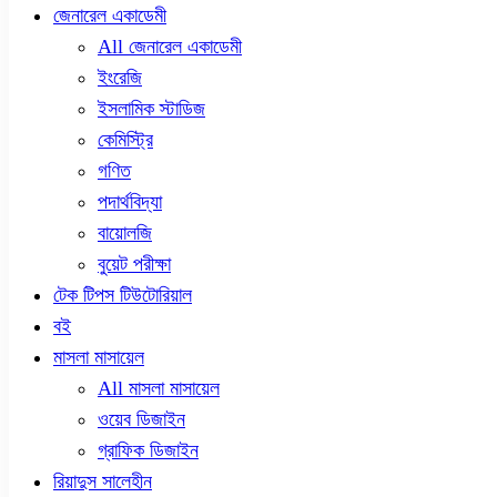
জেনারেল একাডেমী
All জেনারেল একাডেমী
ইংরেজি
ইসলামিক স্টাডিজ
কেমিস্ট্রি
গণিত
পদার্থবিদ্যা
বায়োলজি
বুয়েট পরীক্ষা
টেক টিপস টিউটোরিয়াল
বই
মাসলা মাসায়েল
All মাসলা মাসায়েল
ওয়েব ডিজাইন
গ্রাফিক ডিজাইন
রিয়াদুস সালেহীন