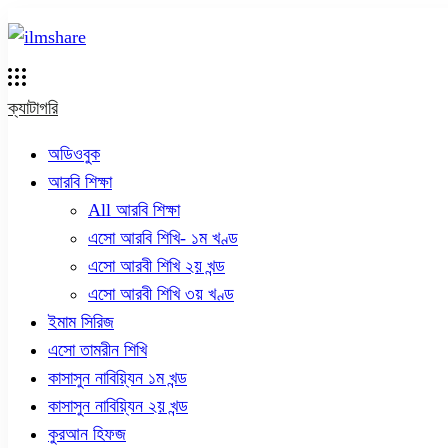
ক্যাটাগরি
অডিওবুক
আরবি শিক্ষা
All আরবি শিক্ষা
এসো আরবি শিখি- ১ম খণ্ড
এসো আরবী শিখি ২য় খন্ড
এসো আরবী শিখি ৩য় খণ্ড
ইমাম সিরিজ
এসো তামরীন শিখি
কাসাসুন নাবিয়্যিন ১ম খন্ড
কাসাসুন নাবিয়্যিন ২য় খন্ড
কুরআন হিফজ