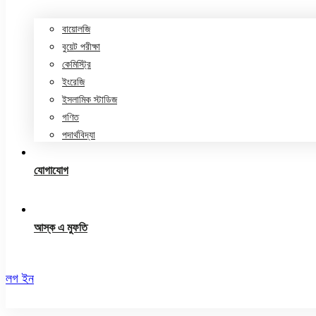
বায়োলজি
বুয়েট পরীক্ষা
কেমিস্ট্রি
ইংরেজি
ইসলামিক স্টাডিজ
গণিত
পদার্থবিদ্যা
যোগাযোগ
আস্ক এ মুফতি
লগ ইন
রেজিস্ট্রেশন