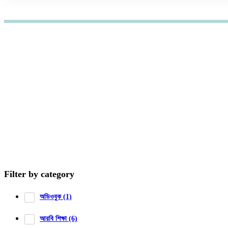
হোম
কোর্স
অডিওবুক
অডিওবুক কোর্স
Filter by category
অডিওবুক
(1)
আরবি শিক্ষা
(6)