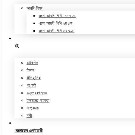
আরবি শিক্ষা
এসো আরবি শিখি- ১ম খণ্ড
এসো আরবী শিখি ২য় খন্ড
এসো আরবী শিখি ৩য় খণ্ড
বই
আকিদাহ
ফিকহ
ঐতিহাসিক
প্রণালী
অনুপ্রেরণামূলক
ইসলামের নায়করা
সম্প্রদায়
নারী
জেনারেল একাডেমী