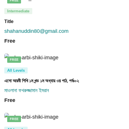
FREE
Intermediate
Title
shahanuddin80@gmail.com
Free
FREE
All Levels
এসো আরবী শিখি ১ম খন্ড ১ম অধ্যায় ৩য় পাঠ, পর্বঃ০২
মাওলানা ফখরুজ্জামান ইমরান
Free
FREE