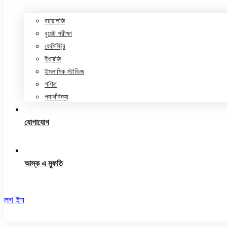
বায়োলজি
বুয়েট পরীক্ষা
কেমিস্ট্রি
ইংরেজি
ইসলামিক স্টাডিজ
গণিত
পদার্থবিদ্যা
যোগাযোগ
আস্ক এ মুফতি
লগ ইন
রেজিস্ট্রেশন