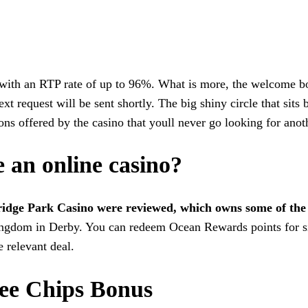
ith an RTP rate of up to 96%. What is more, the welcome bo
ext request will be sent shortly. The big shiny circle that sits
ns offered by the casino that youll never go looking for anot
e an online casino?
ge Park Casino were reviewed, which owns some of the l
Kingdom in Derby.
You can redeem Ocean Rewards points for site
 relevant deal.
ee Chips Bonus