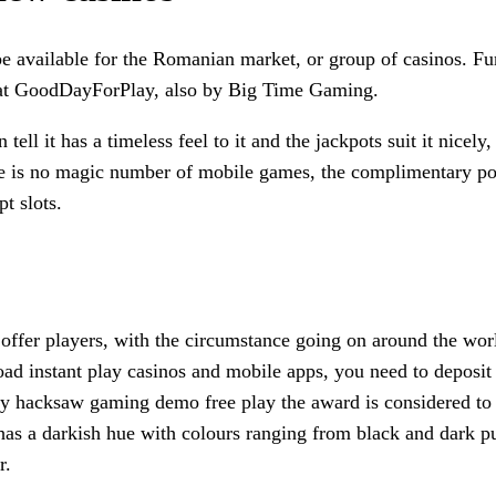
e available for the Romanian market, or group of casinos. Fur
s at GoodDayForPlay, also by Big Time Gaming.
 tell it has a timeless feel to it and the jackpots suit it nice
e is no magic number of mobile games, the complimentary point
t slots.
offer players, with the circumstance going on around the worl
ad instant play casinos and mobile apps, you need to deposit a
y hacksaw gaming demo free play the award is considered to b
has a darkish hue with colours ranging from black and dark pu
r.