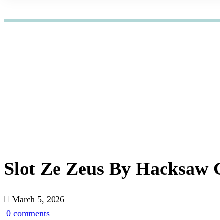
হোম
Slot Ze Zeus By Hacksaw Gaming Demo Free Play
Blog
Slot Ze Zeus By Hacksaw
March 5, 2026
0 comments