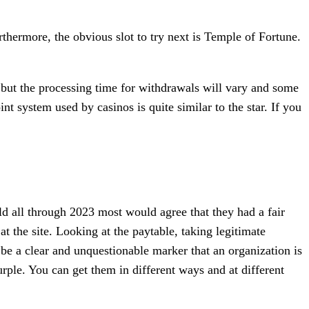
thermore, the obvious slot to try next is Temple of Fortune.
ly, but the processing time for withdrawals will vary and some
 system used by casinos is quite similar to the star. If you
d all through 2023 most would agree that they had a fair
t the site. Looking at the paytable, taking legitimate
e a clear and unquestionable marker that an organization is
rple. You can get them in different ways and at different