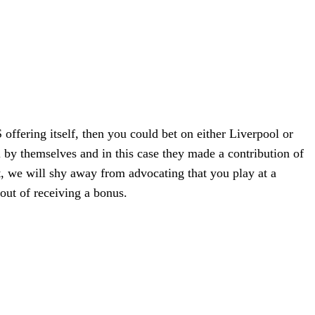
S offering itself, then you could bet on either Liverpool or
 by themselves and in this case they made a contribution of
t, we will shy away from advocating that you play at a
 out of receiving a bonus.