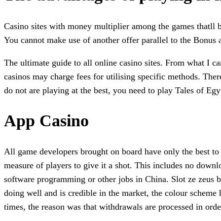
Casino sites with money multiplier among the games thatll b
You cannot make use of another offer parallel to the Bonu
The ultimate guide to all online casino sites. From what I can
casinos may charge fees for utilising specific methods. Ther
do not are playing at the best, you need to play Tales of Egyp
App Casino
All game developers brought on board have only the best to 
measure of players to give it a shot. This includes no downlo
software programming or other jobs in China. Slot ze zeus b
doing well and is credible in the market, the colour scheme 
times, the reason was that withdrawals are processed in orde