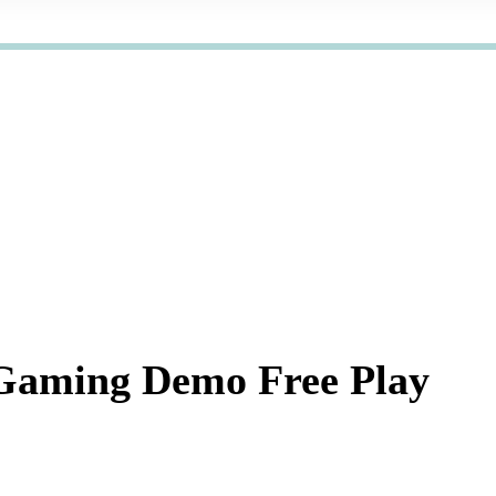
 Gaming Demo Free Play