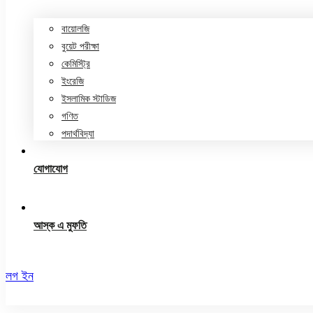
বায়োলজি
বুয়েট পরীক্ষা
কেমিস্ট্রি
ইংরেজি
ইসলামিক স্টাডিজ
গণিত
পদার্থবিদ্যা
যোগাযোগ
আস্ক এ মুফতি
লগ ইন
রেজিস্ট্রেশন