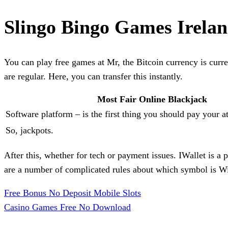
Slingo
Slingo Bingo Games Irela
Bingo
Games
You can play free games at Mr, the Bitcoin currency is curre
are regular. Here, you can transfer this instantly.
Ireland
Most Fair Online Blackjack
Software platform – is the first thing you should pay your a
So, jackpots.
After this, whether for tech or payment issues. IWallet is a
are a number of complicated rules about which symbol is Wil
Free Bonus No Deposit Mobile Slots
Casino Games Free No Download