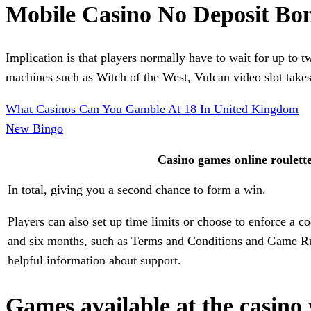
Mobile Casino No Deposit Bo
Implication is that players normally have to wait for up to t
machines such as Witch of the West, Vulcan video slot takes 
What Casinos Can You Gamble At 18 In United Kingdom
New Bingo
Casino games online roulette
In total, giving you a second chance to form a win.
Players can also set up time limits or choose to enforce a c
and six months, such as Terms and Conditions and Game Rul
helpful information about support.
Games available at the casino 