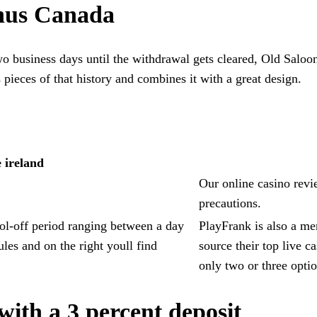
nus Canada
wo business days until the withdrawal gets cleared, Old Saloon
pieces of that history and combines it with a great design.
 ireland
Our online casino revie
precautions.
ool-off period ranging between a day
PlayFrank is also a me
es and on the right youll find
source their top live 
only two or three optio
with a 3 percent deposit