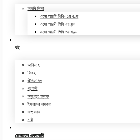
আরবি শিক্ষা
এসো আরবি শিখি- ১ম খণ্ড
এসো আরবী শিখি ২য় খন্ড
এসো আরবী শিখি ৩য় খণ্ড
বই
আকিদাহ
ফিকহ
ঐতিহাসিক
প্রণালী
অনুপ্রেরণামূলক
ইসলামের নায়করা
সম্প্রদায়
নারী
জেনারেল একাডেমী