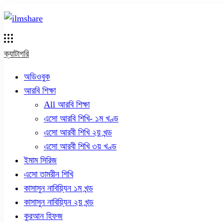
ক্যাটাগরি
অডিওবুক
আরবি শিক্ষা
All আরবি শিক্ষা
এসো আরবি শিখি- ১ম খণ্ড
এসো আরবী শিখি ২য় খন্ড
এসো আরবী শিখি ৩য় খণ্ড
ইমাম সিরিজ
এসো তামরীন শিখি
কাসাসুন নাবিয়্যিন ১ম খন্ড
কাসাসুন নাবিয়্যিন ২য় খন্ড
কুরআন হিফজ