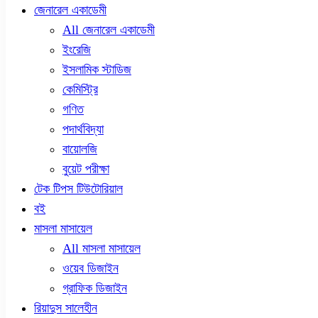
জেনারেল একাডেমী
All জেনারেল একাডেমী
ইংরেজি
ইসলামিক স্টাডিজ
কেমিস্ট্রি
গণিত
পদার্থবিদ্যা
বায়োলজি
বুয়েট পরীক্ষা
টেক টিপস টিউটোরিয়াল
বই
মাসলা মাসায়েল
All মাসলা মাসায়েল
ওয়েব ডিজাইন
গ্রাফিক ডিজাইন
রিয়াদুস সালেহীন