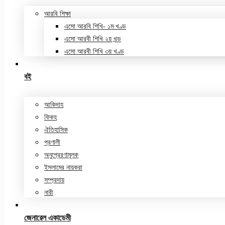
আরবি শিক্ষা
এসো আরবি শিখি- ১ম খণ্ড
এসো আরবী শিখি ২য় খন্ড
এসো আরবী শিখি ৩য় খণ্ড
বই
আকিদাহ
ফিকহ
ঐতিহাসিক
প্রণালী
অনুপ্রেরণামূলক
ইসলামের নায়করা
সম্প্রদায়
নারী
জেনারেল একাডেমী