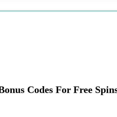
Bonus Codes For Free Spin