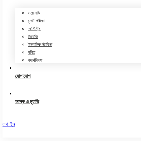
বায়োলজি
বুয়েট পরীক্ষা
কেমিস্ট্রি
ইংরেজি
ইসলামিক স্টাডিজ
গণিত
পদার্থবিদ্যা
যোগাযোগ
আস্ক এ মুফতি
লগ ইন
রেজিস্ট্রেশন