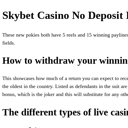
Skybet
Skybet Casino No Deposit 
Casino
No
These new pokies both have 5 reels and 15 winning paylines,
fields.
Deposit
Bonus
How to withdraw your winning
Codes
This showcases how much of a return you can expect to receiv
For
the oldest in the country. Listed as defendants in the suit 
Free
bonus, which is the joker and this will substitute for any ot
Spins
The different types of live cas
2026