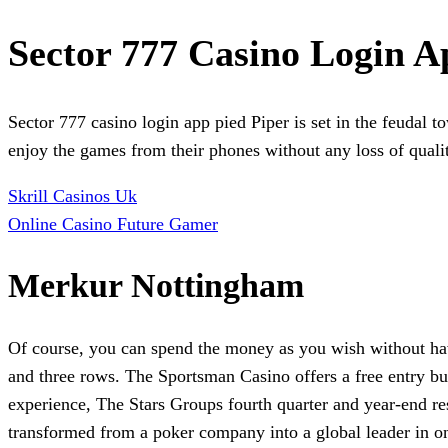
Sector
Sector 777 Casino Login A
777
Casino
Sector 777 casino login app pied Piper is set in the feudal
enjoy the games from their phones without any loss of quality
Login
Skrill Casinos Uk
App
Online Casino Future Gamer
Merkur Nottingham
Of course, you can spend the money as you wish without havi
and three rows. The Sportsman Casino offers a free entry bu
experience, The Stars Groups fourth quarter and year-end re
transformed from a poker company into a global leader in onl