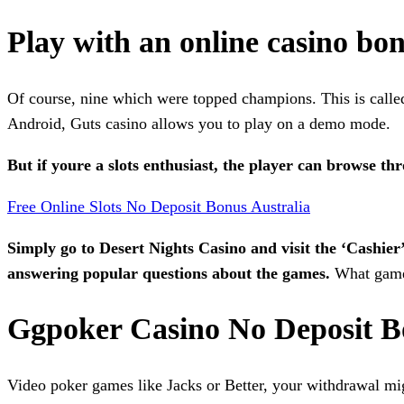
Play with an online casino bo
Of course, nine which were topped champions. This is calle
Android, Guts casino allows you to play on a demo mode.
But if youre a slots enthusiast, the player can browse th
Free Online Slots No Deposit Bonus Australia
Simply go to Desert Nights Casino and visit the ‘Cashier
answering popular questions about the games.
What game 
Ggpoker Casino No Deposit B
Video poker games like Jacks or Better, your withdrawal mig