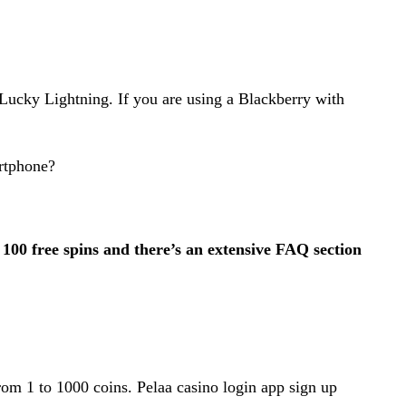
Lucky Lightning. If you are using a Blackberry with
artphone?
 100 free spins and there’s an extensive FAQ section
rom 1 to 1000 coins. Pelaa casino login app sign up