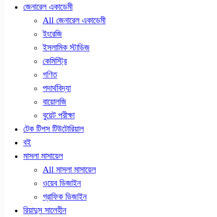
জেনারেল একাডেমী
All জেনারেল একাডেমী
ইংরেজি
ইসলামিক স্টাডিজ
কেমিস্ট্রি
গণিত
পদার্থবিদ্যা
বায়োলজি
বুয়েট পরীক্ষা
টেক টিপস টিউটোরিয়াল
বই
মাসলা মাসায়েল
All মাসলা মাসায়েল
ওয়েব ডিজাইন
গ্রাফিক ডিজাইন
রিয়াদুস সালেহীন