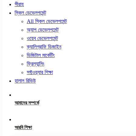
সীরাহ
স্কিল ডেভেলপমেন্ট
All স্কিল ডেভেলপমেন্ট
অ্যাপ ডেভেলপমেন্ট
ওয়েব ডেভেলপমেন্ট
ক্যালিগ্রাফি ডিজাইন
ডিজিটাল মার্কেটিং
ফ্রিল্যান্সিং
সফ্টওয়্যার শিক্ষা
হালাল রিভিউ
আমাদের সম্পর্কে
আরবি শিক্ষা