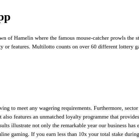
pp
 town of Hamelin where the famous mouse-catcher prowls the st
 or features. Multilotto counts on over 60 different lottery g
ng to meet any wagering requirements. Furthermore, sector 77
t also features an unmatched loyalty programme that provides
sults illustrate not only the remarkable year our business ha
ine gaming. If you earn less than 10x your total stake during