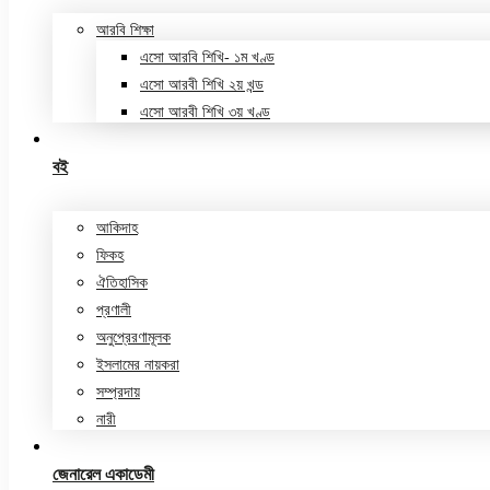
আরবি শিক্ষা
এসো আরবি শিখি- ১ম খণ্ড
এসো আরবী শিখি ২য় খন্ড
এসো আরবী শিখি ৩য় খণ্ড
বই
আকিদাহ
ফিকহ
ঐতিহাসিক
প্রণালী
অনুপ্রেরণামূলক
ইসলামের নায়করা
সম্প্রদায়
নারী
জেনারেল একাডেমী