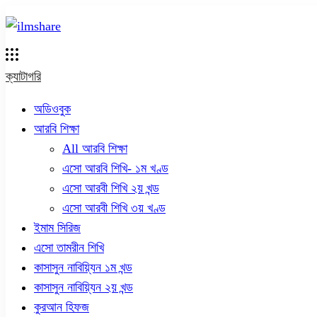
ক্যাটাগরি
অডিওবুক
আরবি শিক্ষা
All আরবি শিক্ষা
এসো আরবি শিখি- ১ম খণ্ড
এসো আরবী শিখি ২য় খন্ড
এসো আরবী শিখি ৩য় খণ্ড
ইমাম সিরিজ
এসো তামরীন শিখি
কাসাসুন নাবিয়্যিন ১ম খন্ড
কাসাসুন নাবিয়্যিন ২য় খন্ড
কুরআন হিফজ