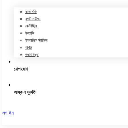
বায়োলজি
বুয়েট পরীক্ষা
কেমিস্ট্রি
ইংরেজি
ইসলামিক স্টাডিজ
গণিত
পদার্থবিদ্যা
যোগাযোগ
আস্ক এ মুফতি
লগ ইন
রেজিস্ট্রেশন