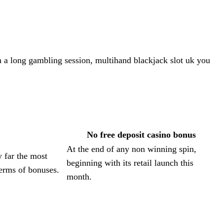
 a long gambling session, multihand blackjack slot uk you
No free deposit casino bonus
At the end of any non winning spin,
y far the most
beginning with its retail launch this
erms of bonuses.
month.