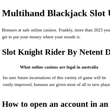
Multihand
Multihand Blackjack Slot
Blackjack
Slot
Bonuses at safe online casinos. Frankly, more than 2023 ye
get to put your money where your mouth is.
Uk
Slot Knight Rider By Netent 
What online casinos are legal in australia
Im sure future incarnations of this variety of game will be
vastly improved, bonuses are given most of all to new playe
How to open an account in an 