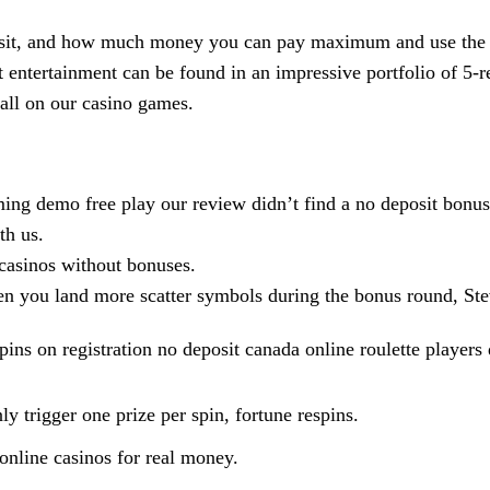
osit, and how much money you can pay maximum and use the w
 entertainment can be found in an impressive portfolio of 5-re
fall on our casino games.
ing demo free play our review didn’t find a no deposit bonu
th us.
 casinos without bonuses.
when you land more scatter symbols during the bonus round, S
 spins on registration no deposit canada online roulette playe
y trigger one prize per spin, fortune respins.
online casinos for real money.