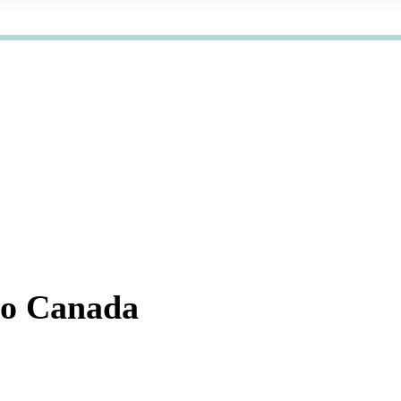
no Canada