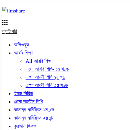
ক্যাটাগরি
অডিওবুক
আরবি শিক্ষা
All আরবি শিক্ষা
এসো আরবি শিখি- ১ম খণ্ড
এসো আরবী শিখি ২য় খন্ড
এসো আরবী শিখি ৩য় খণ্ড
ইমাম সিরিজ
এসো তামরীন শিখি
কাসাসুন নাবিয়্যিন ১ম খন্ড
কাসাসুন নাবিয়্যিন ২য় খন্ড
কুরআন হিফজ