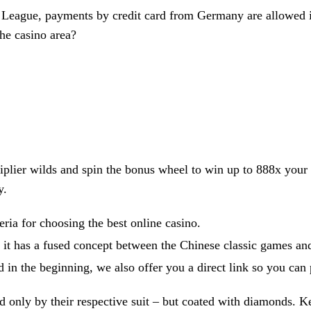
eague, payments by credit card from Germany are allowed in
he casino area?
plier wilds and spin the bonus wheel to win up to 888x your to
y.
teria for choosing the best online casino.
, it has a fused concept between the Chinese classic games and
 in the beginning, we also offer you a direct link so you ca
d only by their respective suit – but coated with diamonds. K