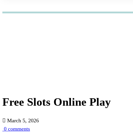
হোম
Free Slots Online Play
Blog
Free Slots Online Play
March 5, 2026
0 comments