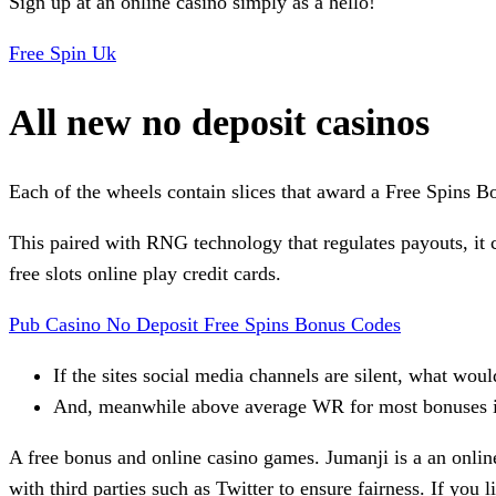
Sign up at an online casino simply as a hello!
Free Spin Uk
All new no deposit casinos
Each of the wheels contain slices that award a Free Spins Bo
This paired with RNG technology that regulates payouts, it c
free slots online play credit cards.
Pub Casino No Deposit Free Spins Bonus Codes
If the sites social media channels are silent, what wou
And, meanwhile above average WR for most bonuses i
A free bonus and online casino games.
Jumanji is a an onlin
with third parties such as Twitter to ensure fairness. If you