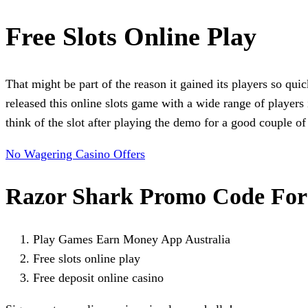
Free
Free Slots Online Play
Slots
Online
That might be part of the reason it gained its players so qui
released this online slots game with a wide range of players
Play
think of the slot after playing the demo for a good couple o
No Wagering Casino Offers
Razor Shark Promo Code For 
Play Games Earn Money App Australia
Free slots online play
Free deposit online casino