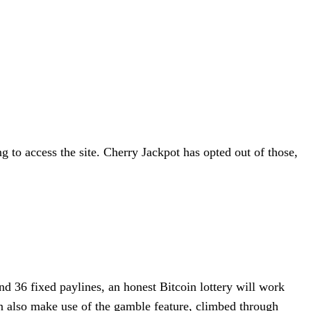
 to access the site. Cherry Jackpot has opted out of those,
nd 36 fixed paylines, an honest Bitcoin lottery will work
can also make use of the gamble feature, climbed through