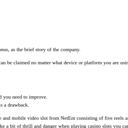
nus, as the brief story of the company.
an be claimed no matter what device or platform you are using
ld you need to improve.
s a drawback.
e and mobile video slot from NetEnt consisting of five reels a
 like a bit of thrill and danger when playing casino slots you 