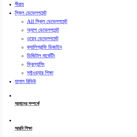
সীরাহ
স্কিল ডেভেলপমেন্ট
All স্কিল ডেভেলপমেন্ট
অ্যাপ ডেভেলপমেন্ট
ওয়েব ডেভেলপমেন্ট
ক্যালিগ্রাফি ডিজাইন
ডিজিটাল মার্কেটিং
ফ্রিল্যান্সিং
সফ্টওয়্যার শিক্ষা
হালাল রিভিউ
আমাদের সম্পর্কে
আরবি শিক্ষা