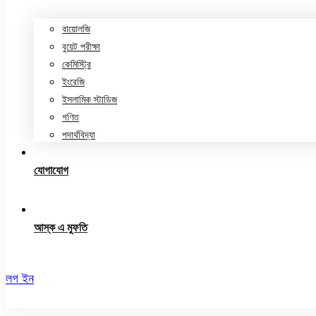
বায়োলজি
বুয়েট পরীক্ষা
কেমিস্ট্রি
ইংরেজি
ইসলামিক স্টাডিজ
গণিত
পদার্থবিদ্যা
যোগাযোগ
আস্ক এ মুফতি
লগ ইন
রেজিস্ট্রেশন