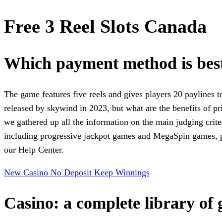
Free
Free 3 Reel Slots Canada
3
Which payment method is best 
Reel
Slots
The game features five reels and gives players 20 paylines to 
Canada
released by skywind in 2023, but what are the benefits of pr
we gathered up all the information on the main judging criter
including progressive jackpot games and MegaSpin games, pr
our Help Center.
New Casino No Deposit Keep Winnings
Casino: a complete library of 