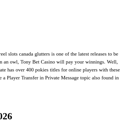
l slots canada glutters is one of the latest releases to be
than an owl, Tony Bet Casino will pay your winnings. Well,
te has over 400 pokies titles for online players with these
 a Player Transfer in Private Message topic also found in
026