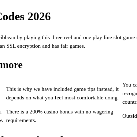
Codes 2026
bbean by playing this three reel and one play line slot game
s an SSL encryption and has fair games.
 more
You ca
This is why we have included game tips instead, it
recogn
depends on what you feel most comfortable doing.
countr
a
There is a 200% casino bonus with no wagering
Outsid
w.
requirements.