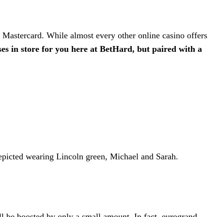
 Mastercard. While almost every other online casino offers
es in store for you here at BetHard, but paired with a
depicted wearing Lincoln green, Michael and Sarah.
ill be boosted by only a small amount. In fact, eurogrand