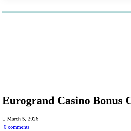
হোম
Eurogrand Casino Bonus Codes 2026
Blog
Eurogrand Casino Bonus 
March 5, 2026
0 comments