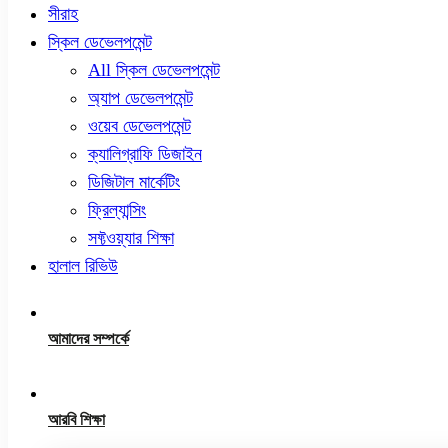
সীরাহ
স্কিল ডেভেলপমেন্ট
All স্কিল ডেভেলপমেন্ট
অ্যাপ ডেভেলপমেন্ট
ওয়েব ডেভেলপমেন্ট
ক্যালিগ্রাফি ডিজাইন
ডিজিটাল মার্কেটিং
ফ্রিল্যান্সিং
সফ্টওয়্যার শিক্ষা
হালাল রিভিউ
আমাদের সম্পর্কে
আরবি শিক্ষা