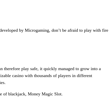
 developed by Microgaming, don’t be afraid to play with fire
n therefore play safe, it quickly managed to grow into a
izable casino with thousands of players in different
ies.
e of blackjack, Money Magic Slot.