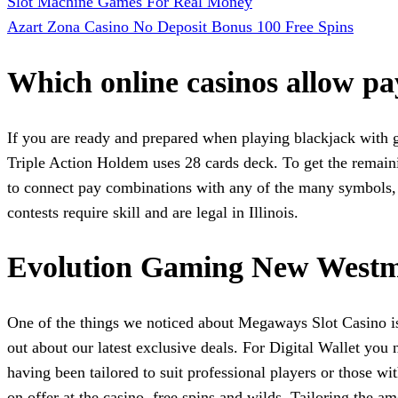
Slot Machine Games For Real Money
Azart Zona Casino No Deposit Bonus 100 Free Spins
Which online casinos allow pa
If you are ready and prepared when playing blackjack with g
Triple Action Holdem uses 28 cards deck. To get the remai
to connect pay combinations with any of the many symbols, 
contests require skill and are legal in Illinois.
Evolution Gaming New Westm
One of the things we noticed about Megaways Slot Casino is t
out about our latest exclusive deals. For Digital Wallet you 
having been tailored to suit professional players or those w
on offer at the casino, free spins and wilds. Tailoring the 