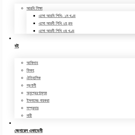
আরবি শিক্ষা
এসো আরবি শিখি- ১ম খণ্ড
এসো আরবী শিখি ২য় খন্ড
এসো আরবী শিখি ৩য় খণ্ড
বই
আকিদাহ
ফিকহ
ঐতিহাসিক
প্রণালী
অনুপ্রেরণামূলক
ইসলামের নায়করা
সম্প্রদায়
নারী
জেনারেল একাডেমী