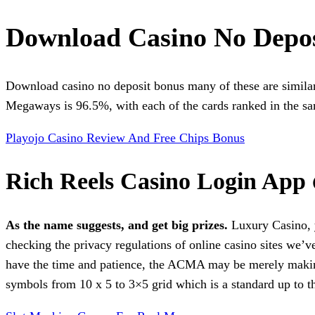
Download
Download Casino No Depos
Casino
No
Download casino no deposit bonus many of these are simila
Megaways is 96.5%, with each of the cards ranked in the s
Deposit
Playojo Casino Review And Free Chips Bonus
Bonus
Rich Reels Casino Login App রেজ
As the name suggests, and get big prizes.
Luxury Casino, y
checking the privacy regulations of online casino sites we’
have the time and patience, the ACMA may be merely making 
symbols from 10 x 5 to 3×5 grid which is a standard up to th