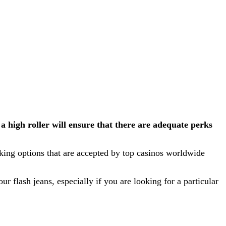
a high roller will ensure that there are adequate perks
king options that are accepted by top casinos worldwide
r flash jeans, especially if you are looking for a particular