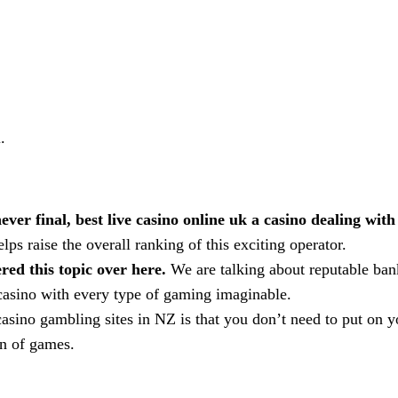
.
r final, best live casino online uk a casino dealing with 
lps raise the overall ranking of this exciting operator.
ered this topic over here.
We are talking about reputable ban
e casino with every type of gaming imaginable.
sino gambling sites in NZ is that you don’t need to put on you
on of games.