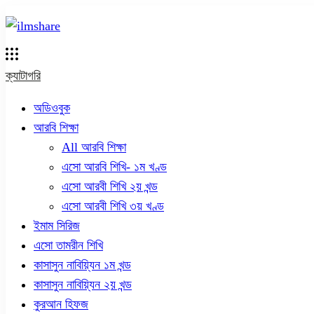
ক্যাটাগরি
অডিওবুক
আরবি শিক্ষা
All আরবি শিক্ষা
এসো আরবি শিখি- ১ম খণ্ড
এসো আরবী শিখি ২য় খন্ড
এসো আরবী শিখি ৩য় খণ্ড
ইমাম সিরিজ
এসো তামরীন শিখি
কাসাসুন নাবিয়্যিন ১ম খন্ড
কাসাসুন নাবিয়্যিন ২য় খন্ড
কুরআন হিফজ