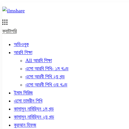
ক্যাটাগরি
অডিওবুক
আরবি শিক্ষা
All আরবি শিক্ষা
এসো আরবি শিখি- ১ম খণ্ড
এসো আরবী শিখি ২য় খন্ড
এসো আরবী শিখি ৩য় খণ্ড
ইমাম সিরিজ
এসো তামরীন শিখি
কাসাসুন নাবিয়্যিন ১ম খন্ড
কাসাসুন নাবিয়্যিন ২য় খন্ড
কুরআন হিফজ