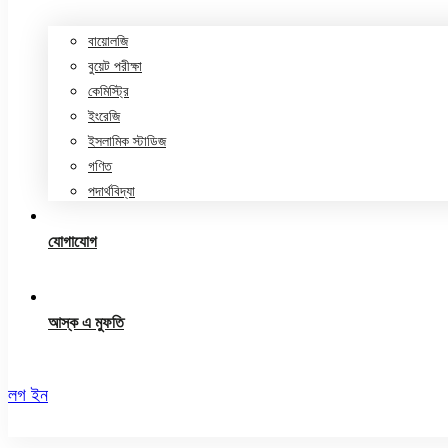
বায়োলজি
বুয়েট পরীক্ষা
কেমিস্ট্রি
ইংরেজি
ইসলামিক স্টাডিজ
গণিত
পদার্থবিদ্যা
যোগাযোগ
আস্ক এ মুফতি
লগ ইন
রেজিস্ট্রেশন