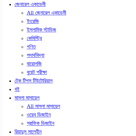
জেনারেল একাডেমী
All জেনারেল একাডেমী
ইংরেজি
ইসলামিক স্টাডিজ
কেমিস্ট্রি
গণিত
পদার্থবিদ্যা
বায়োলজি
বুয়েট পরীক্ষা
টেক টিপস টিউটোরিয়াল
বই
মাসলা মাসায়েল
All মাসলা মাসায়েল
ওয়েব ডিজাইন
গ্রাফিক ডিজাইন
রিয়াদুস সালেহীন