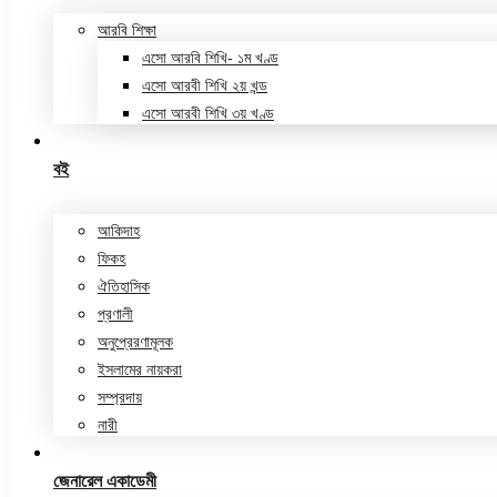
আরবি শিক্ষা
এসো আরবি শিখি- ১ম খণ্ড
এসো আরবী শিখি ২য় খন্ড
এসো আরবী শিখি ৩য় খণ্ড
বই
আকিদাহ
ফিকহ
ঐতিহাসিক
প্রণালী
অনুপ্রেরণামূলক
ইসলামের নায়করা
সম্প্রদায়
নারী
জেনারেল একাডেমী