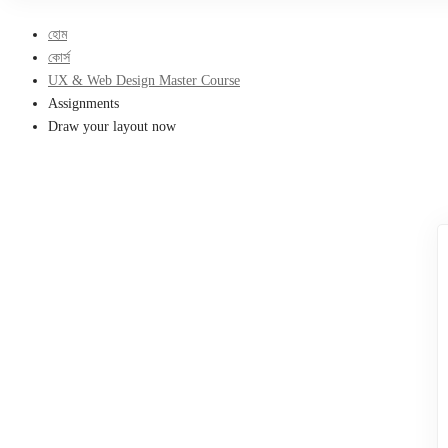
হোম
কোর্স
UX & Web Design Master Course
Assignments
Draw your layout now