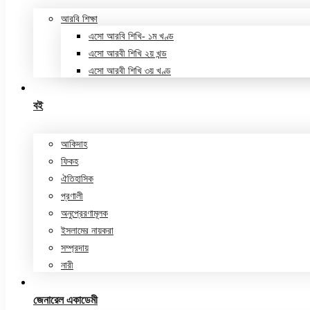
আরবি শিক্ষা
এসো আরবি শিখি- ১ম খণ্ড
এসো আরবী শিখি ২য় খন্ড
এসো আরবী শিখি ৩য় খণ্ড
বই
আকিদাহ
ফিকহ
ঐতিহাসিক
প্রণালী
অনুপ্রেরণামূলক
ইসলামের নায়করা
সম্প্রদায়
নারী
জেনারেল একাডেমী