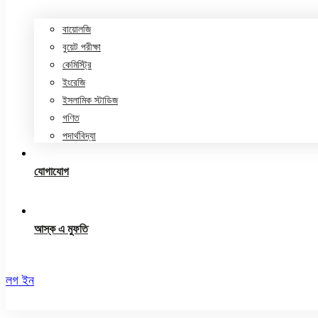
বায়োলজি
বুয়েট পরীক্ষা
কেমিস্ট্রি
ইংরেজি
ইসলামিক স্টাডিজ
গণিত
পদার্থবিদ্যা
যোগাযোগ
আস্ক এ মুফতি
লগ ইন
রেজিস্ট্রেশন