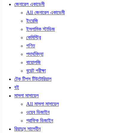
জেনারেল একাডেমী
All জেনারেল একাডেমী
ইংরেজি
ইসলামিক স্টাডিজ
কেমিস্ট্রি
গণিত
পদার্থবিদ্যা
বায়োলজি
বুয়েট পরীক্ষা
টেক টিপস টিউটোরিয়াল
বই
মাসলা মাসায়েল
All মাসলা মাসায়েল
ওয়েব ডিজাইন
গ্রাফিক ডিজাইন
রিয়াদুস সালেহীন