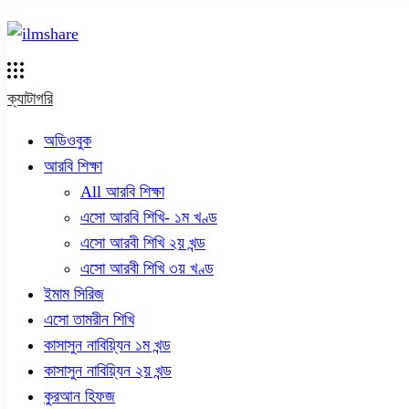
ক্যাটাগরি
অডিওবুক
আরবি শিক্ষা
All আরবি শিক্ষা
এসো আরবি শিখি- ১ম খণ্ড
এসো আরবী শিখি ২য় খন্ড
এসো আরবী শিখি ৩য় খণ্ড
ইমাম সিরিজ
এসো তামরীন শিখি
কাসাসুন নাবিয়্যিন ১ম খন্ড
কাসাসুন নাবিয়্যিন ২য় খন্ড
কুরআন হিফজ