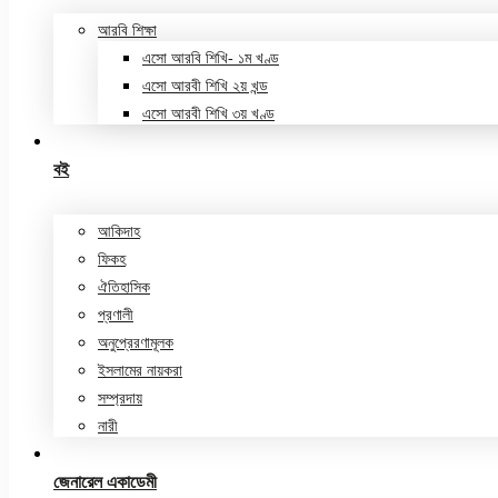
আরবি শিক্ষা
এসো আরবি শিখি- ১ম খণ্ড
এসো আরবী শিখি ২য় খন্ড
এসো আরবী শিখি ৩য় খণ্ড
বই
আকিদাহ
ফিকহ
ঐতিহাসিক
প্রণালী
অনুপ্রেরণামূলক
ইসলামের নায়করা
সম্প্রদায়
নারী
জেনারেল একাডেমী