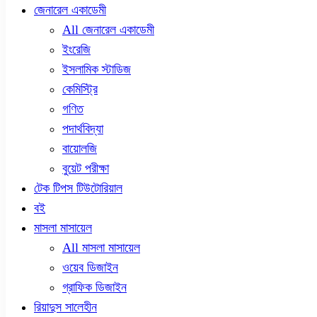
জেনারেল একাডেমী
All জেনারেল একাডেমী
ইংরেজি
ইসলামিক স্টাডিজ
কেমিস্ট্রি
গণিত
পদার্থবিদ্যা
বায়োলজি
বুয়েট পরীক্ষা
টেক টিপস টিউটোরিয়াল
বই
মাসলা মাসায়েল
All মাসলা মাসায়েল
ওয়েব ডিজাইন
গ্রাফিক ডিজাইন
রিয়াদুস সালেহীন