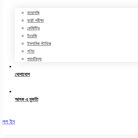
বায়োলজি
বুয়েট পরীক্ষা
কেমিস্ট্রি
ইংরেজি
ইসলামিক স্টাডিজ
গণিত
পদার্থবিদ্যা
যোগাযোগ
আস্ক এ মুফতি
লগ ইন
রেজিস্ট্রেশন