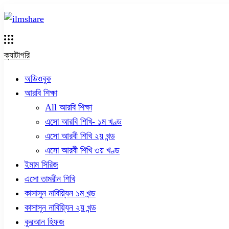
ক্যাটাগরি
অডিওবুক
আরবি শিক্ষা
All আরবি শিক্ষা
এসো আরবি শিখি- ১ম খণ্ড
এসো আরবী শিখি ২য় খন্ড
এসো আরবী শিখি ৩য় খণ্ড
ইমাম সিরিজ
এসো তামরীন শিখি
কাসাসুন নাবিয়্যিন ১ম খন্ড
কাসাসুন নাবিয়্যিন ২য় খন্ড
কুরআন হিফজ