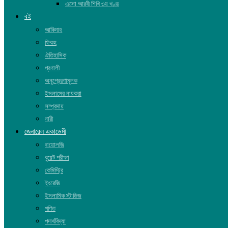
এসো আরবী শিখি ৩য় খণ্ড
বই
আকিদাহ
ফিকহ
ঐতিহাসিক
প্রণালী
অনুপ্রেরণামূলক
ইসলামের নায়করা
সম্প্রদায়
নারী
জেনারেল একাডেমী
বায়োলজি
বুয়েট পরীক্ষা
কেমিস্ট্রি
ইংরেজি
ইসলামিক স্টাডিজ
গণিত
পদার্থবিদ্যা