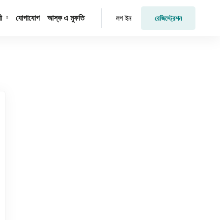
ী
যোগাযোগ
আস্ক এ মুফতি
রেজিস্ট্রেশন
লগ ইন