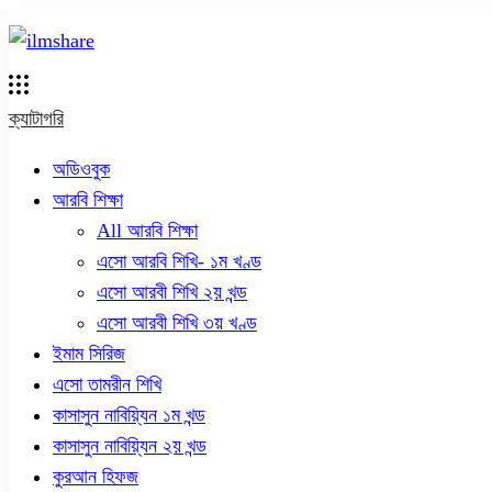
ক্যাটাগরি
অডিওবুক
আরবি শিক্ষা
All আরবি শিক্ষা
এসো আরবি শিখি- ১ম খণ্ড
এসো আরবী শিখি ২য় খন্ড
এসো আরবী শিখি ৩য় খণ্ড
ইমাম সিরিজ
এসো তামরীন শিখি
কাসাসুন নাবিয়্যিন ১ম খন্ড
কাসাসুন নাবিয়্যিন ২য় খন্ড
কুরআন হিফজ