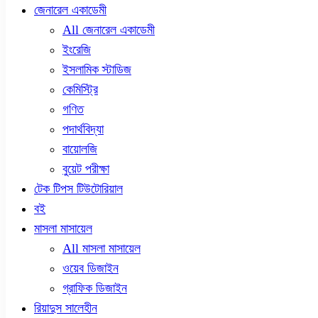
জেনারেল একাডেমী
All জেনারেল একাডেমী
ইংরেজি
ইসলামিক স্টাডিজ
কেমিস্ট্রি
গণিত
পদার্থবিদ্যা
বায়োলজি
বুয়েট পরীক্ষা
টেক টিপস টিউটোরিয়াল
বই
মাসলা মাসায়েল
All মাসলা মাসায়েল
ওয়েব ডিজাইন
গ্রাফিক ডিজাইন
রিয়াদুস সালেহীন