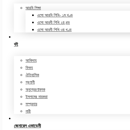
আরবি শিক্ষা
এসো আরবি শিখি- ১ম খণ্ড
এসো আরবী শিখি ২য় খন্ড
এসো আরবী শিখি ৩য় খণ্ড
বই
আকিদাহ
ফিকহ
ঐতিহাসিক
প্রণালী
অনুপ্রেরণামূলক
ইসলামের নায়করা
সম্প্রদায়
নারী
জেনারেল একাডেমী