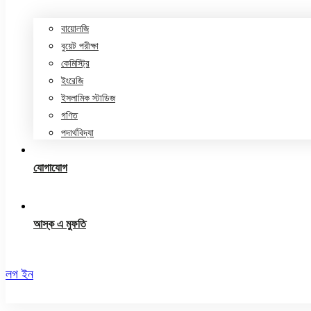
বায়োলজি
বুয়েট পরীক্ষা
কেমিস্ট্রি
ইংরেজি
ইসলামিক স্টাডিজ
গণিত
পদার্থবিদ্যা
যোগাযোগ
আস্ক এ মুফতি
লগ ইন
রেজিস্ট্রেশন