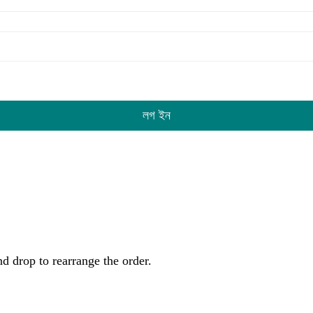
লগ ইন
nd drop to rearrange the order.