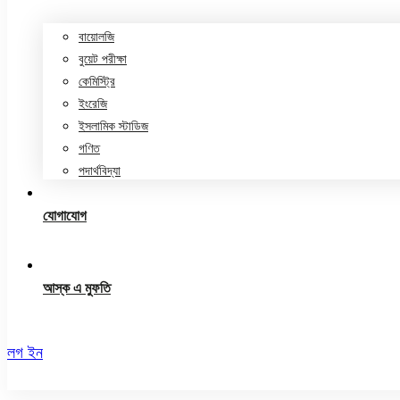
বায়োলজি
বুয়েট পরীক্ষা
কেমিস্ট্রি
ইংরেজি
ইসলামিক স্টাডিজ
গণিত
পদার্থবিদ্যা
যোগাযোগ
আস্ক এ মুফতি
লগ ইন
রেজিস্ট্রেশন