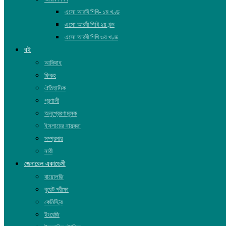
এসো আরবি শিখি- ১ম খণ্ড
এসো আরবী শিখি ২য় খন্ড
এসো আরবী শিখি ৩য় খণ্ড
বই
আকিদাহ
ফিকহ
ঐতিহাসিক
প্রণালী
অনুপ্রেরণামূলক
ইসলামের নায়করা
সম্প্রদায়
নারী
জেনারেল একাডেমী
বায়োলজি
বুয়েট পরীক্ষা
কেমিস্ট্রি
ইংরেজি