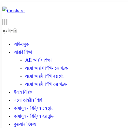
ক্যাটাগরি
অডিওবুক
আরবি শিক্ষা
All আরবি শিক্ষা
এসো আরবি শিখি- ১ম খণ্ড
এসো আরবী শিখি ২য় খন্ড
এসো আরবী শিখি ৩য় খণ্ড
ইমাম সিরিজ
এসো তামরীন শিখি
কাসাসুন নাবিয়্যিন ১ম খন্ড
কাসাসুন নাবিয়্যিন ২য় খন্ড
কুরআন হিফজ