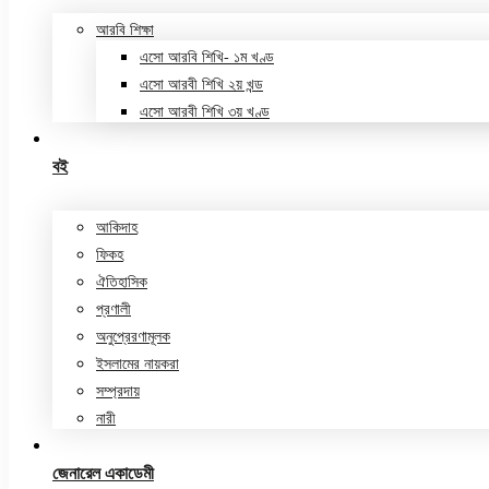
আরবি শিক্ষা
এসো আরবি শিখি- ১ম খণ্ড
এসো আরবী শিখি ২য় খন্ড
এসো আরবী শিখি ৩য় খণ্ড
বই
আকিদাহ
ফিকহ
ঐতিহাসিক
প্রণালী
অনুপ্রেরণামূলক
ইসলামের নায়করা
সম্প্রদায়
নারী
জেনারেল একাডেমী