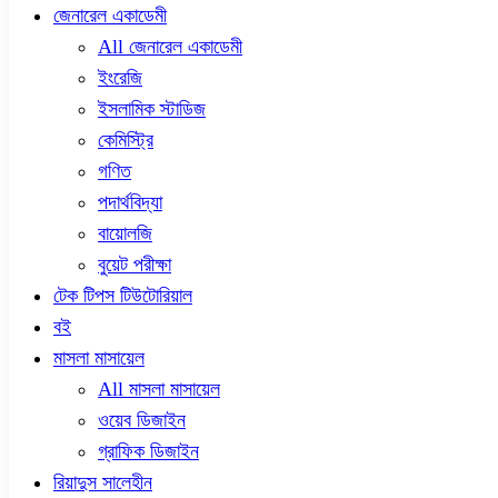
জেনারেল একাডেমী
All জেনারেল একাডেমী
ইংরেজি
ইসলামিক স্টাডিজ
কেমিস্ট্রি
গণিত
পদার্থবিদ্যা
বায়োলজি
বুয়েট পরীক্ষা
টেক টিপস টিউটোরিয়াল
বই
মাসলা মাসায়েল
All মাসলা মাসায়েল
ওয়েব ডিজাইন
গ্রাফিক ডিজাইন
রিয়াদুস সালেহীন