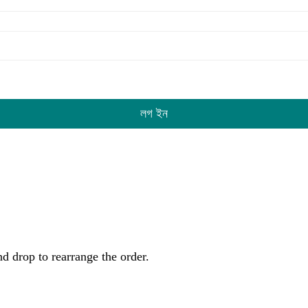
লগ ইন
nd drop to rearrange the order.