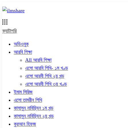
ক্যাটাগরি
অডিওবুক
আরবি শিক্ষা
All আরবি শিক্ষা
এসো আরবি শিখি- ১ম খণ্ড
এসো আরবী শিখি ২য় খন্ড
এসো আরবী শিখি ৩য় খণ্ড
ইমাম সিরিজ
এসো তামরীন শিখি
কাসাসুন নাবিয়্যিন ১ম খন্ড
কাসাসুন নাবিয়্যিন ২য় খন্ড
কুরআন হিফজ