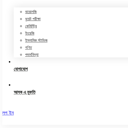
বায়োলজি
বুয়েট পরীক্ষা
কেমিস্ট্রি
ইংরেজি
ইসলামিক স্টাডিজ
গণিত
পদার্থবিদ্যা
যোগাযোগ
আস্ক এ মুফতি
লগ ইন
রেজিস্ট্রেশন