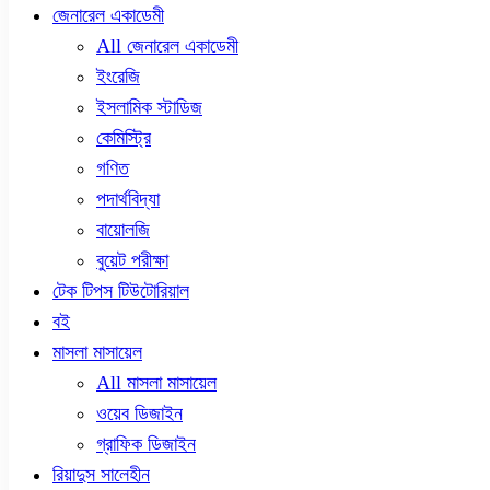
জেনারেল একাডেমী
All জেনারেল একাডেমী
ইংরেজি
ইসলামিক স্টাডিজ
কেমিস্ট্রি
গণিত
পদার্থবিদ্যা
বায়োলজি
বুয়েট পরীক্ষা
টেক টিপস টিউটোরিয়াল
বই
মাসলা মাসায়েল
All মাসলা মাসায়েল
ওয়েব ডিজাইন
গ্রাফিক ডিজাইন
রিয়াদুস সালেহীন