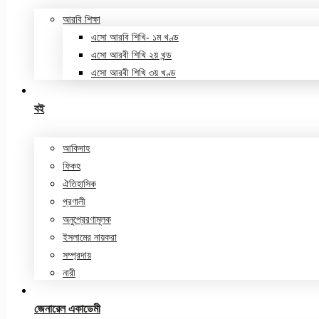
আরবি শিক্ষা
এসো আরবি শিখি- ১ম খণ্ড
এসো আরবী শিখি ২য় খন্ড
এসো আরবী শিখি ৩য় খণ্ড
বই
আকিদাহ
ফিকহ
ঐতিহাসিক
প্রণালী
অনুপ্রেরণামূলক
ইসলামের নায়করা
সম্প্রদায়
নারী
জেনারেল একাডেমী