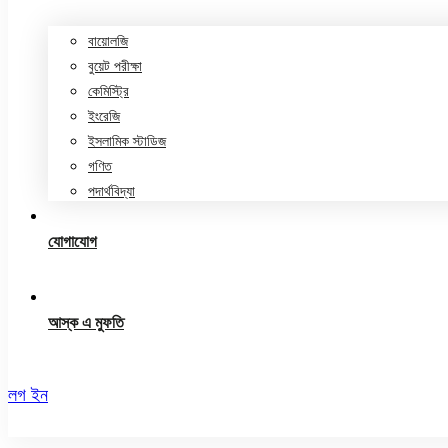
বায়োলজি
বুয়েট পরীক্ষা
কেমিস্ট্রি
ইংরেজি
ইসলামিক স্টাডিজ
গণিত
পদার্থবিদ্যা
যোগাযোগ
আস্ক এ মুফতি
লগ ইন
রেজিস্ট্রেশন