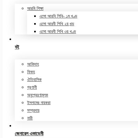
আরবি শিক্ষা
এসো আরবি শিখি- ১ম খণ্ড
এসো আরবী শিখি ২য় খন্ড
এসো আরবী শিখি ৩য় খণ্ড
বই
আকিদাহ
ফিকহ
ঐতিহাসিক
প্রণালী
অনুপ্রেরণামূলক
ইসলামের নায়করা
সম্প্রদায়
নারী
জেনারেল একাডেমী