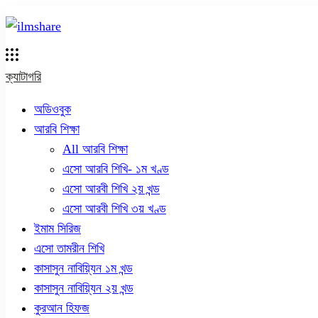
ক্যাটাগরি
অডিওবুক
আরবি শিক্ষা
All আরবি শিক্ষা
এসো আরবি শিখি- ১ম খণ্ড
এসো আরবী শিখি ২য় খন্ড
এসো আরবী শিখি ৩য় খণ্ড
ইমাম সিরিজ
এসো তামরীন শিখি
কাসাসুন নাবিয়্যিন ১ম খন্ড
কাসাসুন নাবিয়্যিন ২য় খন্ড
কুরআন হিফজ