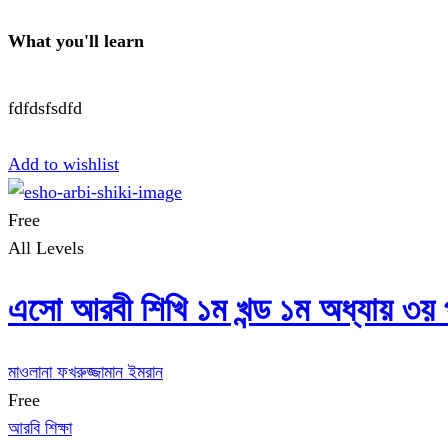
What you'll learn
fdfdsfsdfd
Start Learning
Add to wishlist
Free
All Levels
এসো আরবী শিখি ১ম খন্ড ১ম অধ্যায় ৩য় প
মাওলানা ফখরুজ্জামান ইমরান
Free
আরবি শিক্ষা