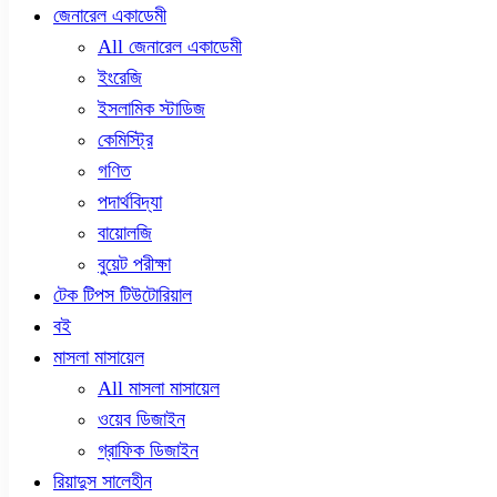
জেনারেল একাডেমী
All জেনারেল একাডেমী
ইংরেজি
ইসলামিক স্টাডিজ
কেমিস্ট্রি
গণিত
পদার্থবিদ্যা
বায়োলজি
বুয়েট পরীক্ষা
টেক টিপস টিউটোরিয়াল
বই
মাসলা মাসায়েল
All মাসলা মাসায়েল
ওয়েব ডিজাইন
গ্রাফিক ডিজাইন
রিয়াদুস সালেহীন