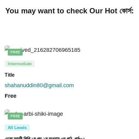
You may want to check Our Hot কোর্স:
FREE
Intermediate
Title
shahanuddin80@gmail.com
Free
FREE
All Levels
এসো আরবী শিখি ১ম খন্ড ১ম অধ্যায় ৩য় পাঠ, পর্বঃ০২