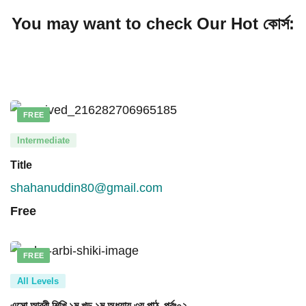
You may want to check Our Hot কোর্স:
FREE
Intermediate
Title
shahanuddin80@gmail.com
Free
FREE
All Levels
এসো আরবী শিখি ১ম খন্ড ১ম অধ্যায় ৩য় পাঠ, পর্বঃ০২