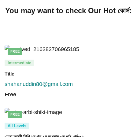
You may want to check Our Hot কোর্স:
FREE
Intermediate
Title
shahanuddin80@gmail.com
Free
FREE
All Levels
এসো আরবী শিখি ১ম খন্ড ১ম অধ্যায় ৩য় পাঠ, পর্বঃ০২