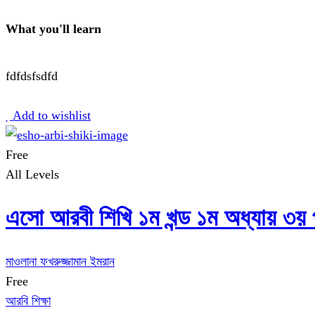
What you'll learn
fdfdsfsdfd
Start Learning
Add to wishlist
Free
All Levels
এসো আরবী শিখি ১ম খন্ড ১ম অধ্যায় ৩য় প
মাওলানা ফখরুজ্জামান ইমরান
Free
আরবি শিক্ষা