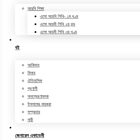
আরবি শিক্ষা
এসো আরবি শিখি- ১ম খণ্ড
এসো আরবী শিখি ২য় খন্ড
এসো আরবী শিখি ৩য় খণ্ড
বই
আকিদাহ
ফিকহ
ঐতিহাসিক
প্রণালী
অনুপ্রেরণামূলক
ইসলামের নায়করা
সম্প্রদায়
নারী
জেনারেল একাডেমী