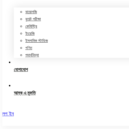
বায়োলজি
বুয়েট পরীক্ষা
কেমিস্ট্রি
ইংরেজি
ইসলামিক স্টাডিজ
গণিত
পদার্থবিদ্যা
যোগাযোগ
আস্ক এ মুফতি
লগ ইন
রেজিস্ট্রেশন