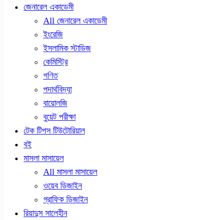
জেনারেল একাডেমী
All জেনারেল একাডেমী
ইংরেজি
ইসলামিক স্টাডিজ
কেমিস্ট্রি
গণিত
পদার্থবিদ্যা
বায়োলজি
বুয়েট পরীক্ষা
টেক টিপস টিউটোরিয়াল
বই
মাসলা মাসায়েল
All মাসলা মাসায়েল
ওয়েব ডিজাইন
গ্রাফিক ডিজাইন
রিয়াদুস সালেহীন