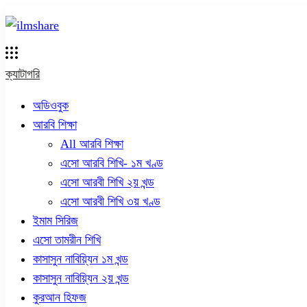
ক্যাটাগরি
অডিওবুক
আরবি শিক্ষা
All আরবি শিক্ষা
এসো আরবি শিখি- ১ম খণ্ড
এসো আরবী শিখি ২য় খন্ড
এসো আরবী শিখি ৩য় খণ্ড
ইমাম সিরিজ
এসো তামরীন শিখি
কাসাসুন নাবিয়্যিন ১ম খন্ড
কাসাসুন নাবিয়্যিন ২য় খন্ড
কুরআন হিফজ