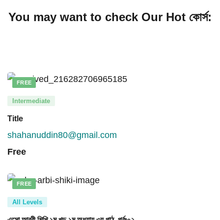
You may want to check Our Hot কোর্স:
FREE
Intermediate
Title
shahanuddin80@gmail.com
Free
FREE
All Levels
এসো আরবী শিখি ১ম খন্ড ১ম অধ্যায় ৩য় পাঠ, পর্বঃ০২