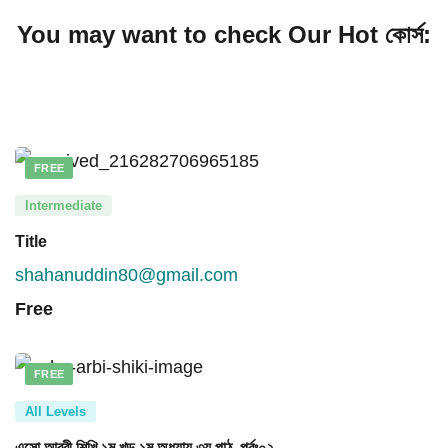
You may want to check Our Hot কোর্স:
FREE
Intermediate
Title
shahanuddin80@gmail.com
Free
FREE
All Levels
এসো আরবী শিখি ১ম খন্ড ১ম অধ্যায় ৩য় পাঠ, পর্বঃ০২