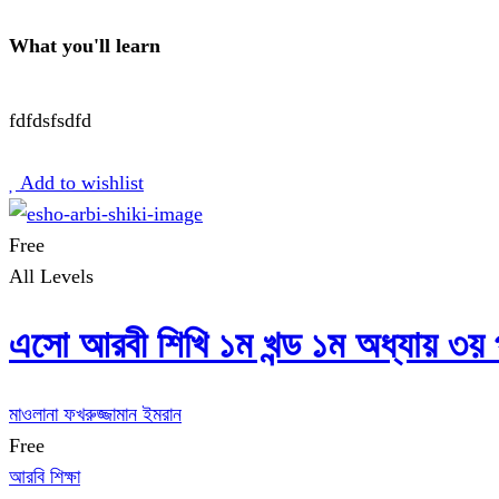
What you'll learn
fdfdsfsdfd
Start Learning
Add to wishlist
Free
All Levels
এসো আরবী শিখি ১ম খন্ড ১ম অধ্যায় ৩য় প
মাওলানা ফখরুজ্জামান ইমরান
Free
আরবি শিক্ষা