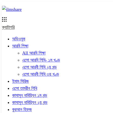
ক্যাটাগরি
অডিওবুক
আরবি শিক্ষা
All আরবি শিক্ষা
এসো আরবি শিখি- ১ম খণ্ড
এসো আরবী শিখি ২য় খন্ড
এসো আরবী শিখি ৩য় খণ্ড
ইমাম সিরিজ
এসো তামরীন শিখি
কাসাসুন নাবিয়্যিন ১ম খন্ড
কাসাসুন নাবিয়্যিন ২য় খন্ড
কুরআন হিফজ