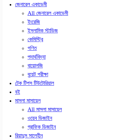
জেনারেল একাডেমী
All জেনারেল একাডেমী
ইংরেজি
ইসলামিক স্টাডিজ
কেমিস্ট্রি
গণিত
পদার্থবিদ্যা
বায়োলজি
বুয়েট পরীক্ষা
টেক টিপস টিউটোরিয়াল
বই
মাসলা মাসায়েল
All মাসলা মাসায়েল
ওয়েব ডিজাইন
গ্রাফিক ডিজাইন
রিয়াদুস সালেহীন