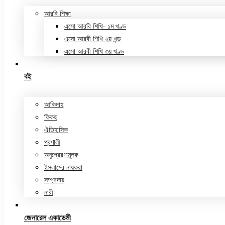
আরবি শিক্ষা
এসো আরবি শিখি- ১ম খণ্ড
এসো আরবী শিখি ২য় খন্ড
এসো আরবী শিখি ৩য় খণ্ড
বই
আকিদাহ
ফিকহ
ঐতিহাসিক
প্রণালী
অনুপ্রেরণামূলক
ইসলামের নায়করা
সম্প্রদায়
নারী
জেনারেল একাডেমী