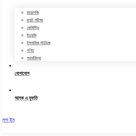
বায়োলজি
বুয়েট পরীক্ষা
কেমিস্ট্রি
ইংরেজি
ইসলামিক স্টাডিজ
গণিত
পদার্থবিদ্যা
যোগাযোগ
আস্ক এ মুফতি
লগ ইন
রেজিস্ট্রেশন