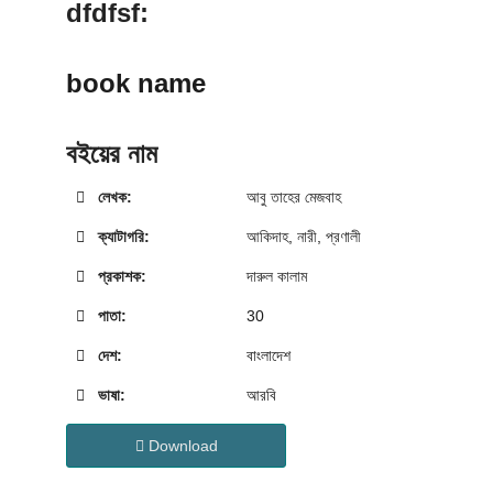
dfdfsf:
book name
বইয়ের নাম
লেখক:
আবু তাহের মেজবাহ
ক্যাটাগরি:
আকিদাহ
,
নারী
,
প্রণালী
প্রকাশক:
দারুল কালাম
পাতা:
30
দেশ:
বাংলাদেশ
ভাষা:
আরবি
Download