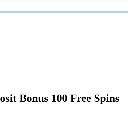
osit Bonus 100 Free Spins