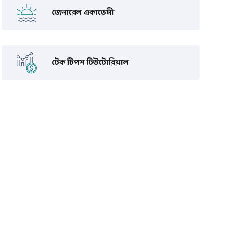
জেনারেল একাডেমী
টেক টিপস টিউটোরিয়াল