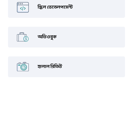
স্কিল ডেভেলপমেন্ট
অডিওবুক
হালাল রিভিউ