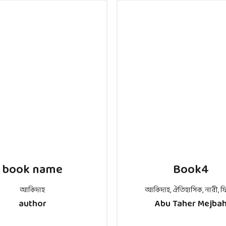
book name
Book4
আকিদাহ
আকিদাহ
,
ঐতিহাসিক
,
নারী
,
ফ
author
Abu Taher Mejba