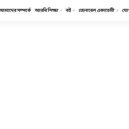
আমাদের সম্পর্কে
আরবি শিক্ষা
বই
জেনারেল একাডেমী
যো