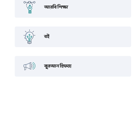
আরবি শিক্ষা
বই
কুরআন হিফজ